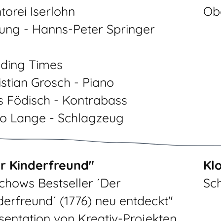
torei Iserlohn
Obe
tung - Hanns-Peter Springer
ding Times
istian Grosch - Piano
s Födisch - Kontrabass
o Lange - Schlagzeug
r Kinderfreund"
Kl
chows Bestseller ´Der
Sc
derfreund´ (1776) neu entdeckt"
sentation von Kreativ-Projekten