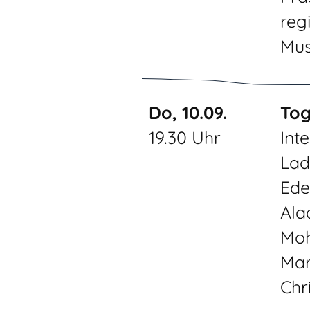
reg
Mus
Do, 10.09.
Tog
19.30 Uhr
Int
Lad
Ede
Ala
Moh
Mar
Chr