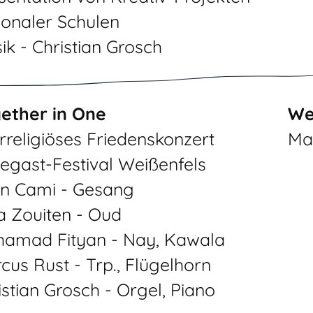
ionaler Schulen
ik - Christian Grosch
ether in One
We
erreligiöses Friedenskonzert
Ma
egast-Festival Weißenfels
n Cami - Gesang
a Zouiten - Oud
amad Fityan - Nay, Kawala
cus Rust - Trp., Flügelhorn
istian Grosch - Orgel, Piano