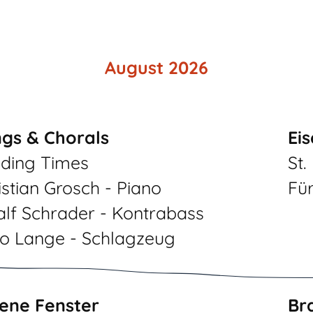
August 2026
gs & Chorals
Ei
ding Times
St.
istian Grosch - Piano
Fü
alf Schrader - Kontrabass
o Lange - Schlagzeug
ene Fenster
Br