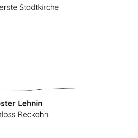
rste Stadtkirche
oster Lehnin
hloss Reckahn