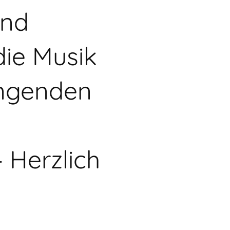
und
die Musik
lingenden
n
 Herzlich