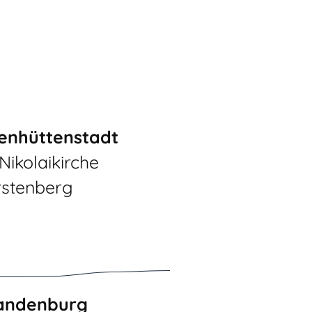
senhüttenstadt
 Nikolaikirche
rstenberg
andenburg