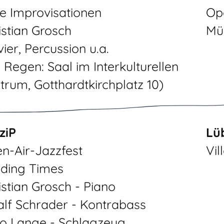
ie Improvisationen
Ope
istian Grosch
Mü
ier, Percussion u.a.
i Regen: Saal im Interkulturellen
trum, Gotthardtkirchplatz 10)
ziP
Lü
n-Air-Jazzfest
Vil
ding Times
istian Grosch - Piano
alf Schrader - Kontrabass
o Lange - Schlagzeug