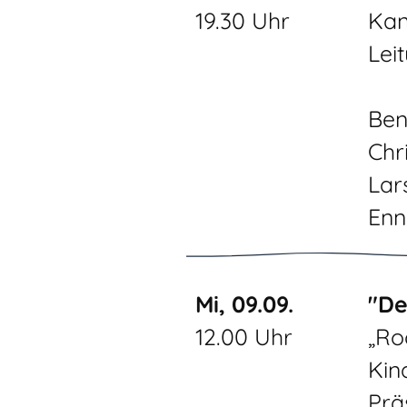
19.30 Uhr
Kan
Lei
Ben
Chr
Lar
Enn
Mi, 09.09.
"De
12.00 Uhr
„Ro
Kin
Prä