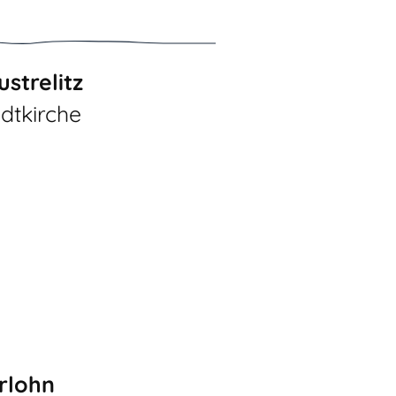
strelitz
dtkirche
erlohn